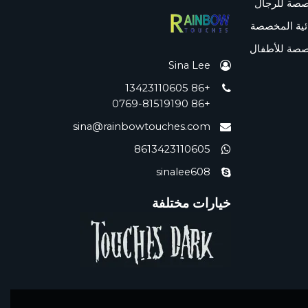
صصة للرجال
ئية المخصصة
صصة للأطفال
Sina Lee
+86 13423110605
+86 0769-81519190
sina@rainbowtouches.com
8613423110605
sinalee608
خيارات مختلفة