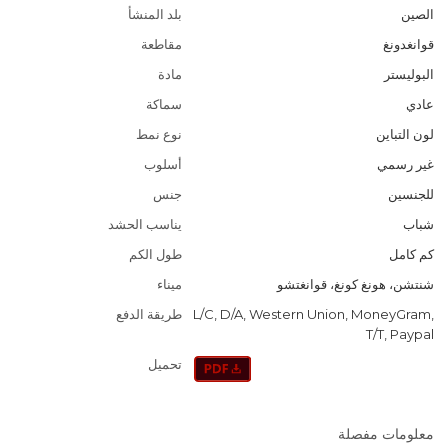
الصين
بلد المنشأ
قوانغدونغ
مقاطعة
البوليستر
مادة
عادي
سماكة
لون التباين
نوع نمط
غير رسمي
أسلوب
للجنسين
جنس
شباب
يناسب الحشد
كم كامل
طول الكم
شنتشن، هونغ كونغ، قوانغتشو
ميناء
L/C, D/A, Western Union, MoneyGram,
طريقة الدفع
T/T, Paypal
تحميل
معلومات مفصلة