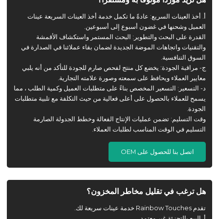
أ. أخذ العينات السريع: عادةً ما تكمل خدمة أخذ العينات السريعة عينات
العميل وشحنها في غضون أسبوع إلى أسبوعين.
القدرة على البحث والتطوير: البحث المستمر واستكشاف الأقمشة
والتقنيات واتجاهات الموضة الجديدة لضمان بقاء عملائنا في الصدارة في
السوق التنافسية.
ج- مراقبة الجودة: يخضع كل منتج لفحص صارم للجودة للتأكد من أنه يلبي
معايير العملاء ويحافظ على سمعته وصورة علامته التجارية.
د- التسعير: التسعير المخصص بناءً على متطلبات العميل وكمية الطلب ، مما
يسمح للعملاء بالحصول على أعلى فعالية من حيث التكلفة مع تلبية متطلبات
الجودة.
وقت التسليم: تضمن عمليات الإنتاج الفعالة وخطط الجدولة الصارمة
التسليم في الوقت المناسب لطلبات العملاء.
اتصل بنا للحصول على OEM
هل ترغب في تقليل مخاطر المخزون؟
تقدم Rainbow Touches خدمة عينات سريعة لك.
أ. البيع بالتجزئة غير معتمد.