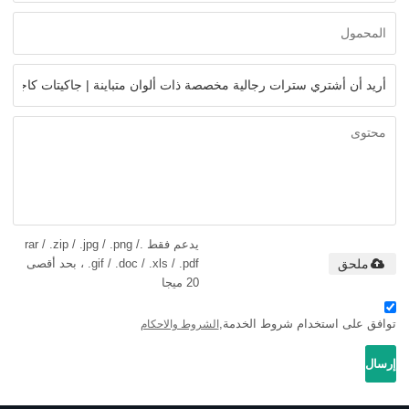
يدعم فقط .rar / .zip / .jpg / .png /
ملحق
.gif / .doc / .xls / .pdf ، بحد أقصى
20 ميجا
توافق على استخدام شروط الخدمة,
الشروط والاحكام
إرسال