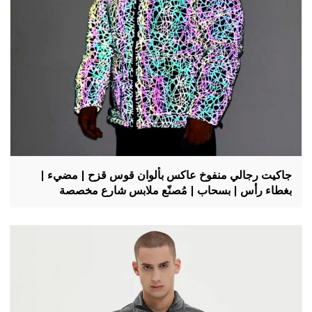
جاكيت رجالي منفوخ عاكس بألوان قوس قزح | مضيء |
بغطاء رأس | بسحاب | مُصنّع ملابس شارع مخصصة