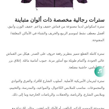
سترات رجالية مخصصة ذات ألوان متباينة
سترة اسكواش لدينا مصنوعة من قماش خفيف وناعم. خفيف الوزن وأنيق،
أفضل معطف نشط لموسم الربيع والخريف والشتاء في الأماكن المغلقة/
المفتوحة.
سترة كاملة القطع تتميز بتطريز رقعة حروف على الصدر. هيكل من القماش
عالي الجودة، وأكمام طويلة مع أساور مرنة. جيوب أمامية مائلة. إغلاق بزر
كبس أمامي، حاشية مضلعة.
سترة ليترمان الأمريكية الأصلية. أسلوب الشارع للأفراد والفرق والنوادي
والمجموعات. مناسب للملابس الكاجوال، والمواعيد، والمدرسة، والتخييم،
وملابس الشارع، والرياضة، والحفلات، والرياضات الخارجية وما إلى ذلك.
مجموعة الموسم للذكور البالغين أو الأولاد المراهقين. مثالي للارتداء مع