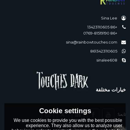
Sina Lee
+86 13423110605
+86 0769-81519190
sina@rainbowtouches.com
8613423110605
sinalee608
خيارات مختلفة
Cookie settings
تابعنا:
We use cookies to provide you with the best possible
experience. They also allow us to analyze user