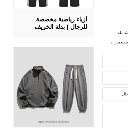
أزياء رياضية مخصصة
للرجال | بدلة الخريف
والشتاء الرياضية | جاكيت
رجالي بياقة واقفة بسحاب
لمصممين ،
فضفاض غير رسمي |
سروال مستقيم أمريكي
مقسم للرجال