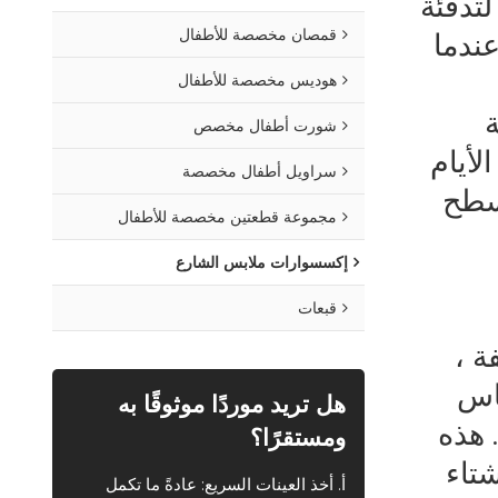
لتدفئة
قمصان مخصصة للأطفال
ندما
هوديس مخصصة للأطفال
شورت أطفال مخصص
لأيام
سراويل أطفال مخصصة
سطح
مجموعة قطعتين مخصصة للأطفال
إكسسوارات ملابس الشارع
قبعات
ة ،
اس
هل تريد موردًا موثوقًا به
 هذه
ومستقرًا؟
شتاء
أ. أخذ العينات السريع: عادةً ما تكمل