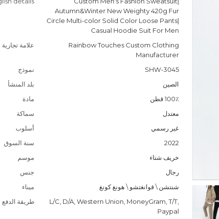
lish details
Custom Men's Fashion Sweatsuit|
Autumn&Winter New Weighty 420g Fur
Circle Multi-color Solid Color Loose Pants|
Casual Hoodie Suit For Men
Rainbow Touches Custom Clothing
علامة تجارية
Manufacturer
SHW-3045
نموذج
الصين
بلد المنشأ
100٪ قطن
مادة
معتدل
سماكة
غير رسمي
أسلوب
2022
سنة السوق
خريف شتاء
موسم
رجال
جنس
شنتشن \ قوانغتشو \ هونغ كونغ
ميناء
L/C, D/A, Western Union, MoneyGram, T/T,
طريقة الدفع
Paypal