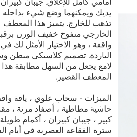
أمامي كامل للإغلاق. جيبان كبيران 
يديك ويمكنهما وضع شيء بداخله ع
تذهب للخارج. يتميز هذا المعطف
الخارجي منفوخ خفيف الوزن برقبة
واقفة ، وهو الاختيار الأمثل لك في ا
الباردة. تصميم كلاسيكي مبطن و
لامع يجعل من السهل مطابقة هذا
المعطف القصير.
الميزات - سحاب علوي ، ياقة واقف
حاشية مطاطية ، أصفاد مرنة ، مق
كبير ، جيبان كبيران ، أكمام طويلة.
سترة الفقاعة العصرية في أيام ال