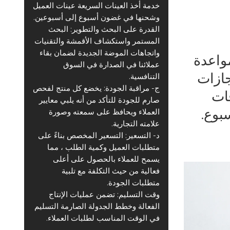
خدمة أخذ العينات السريعة عينات العميل
وشحنها في غضون أسبوع إلى أسبوعين.
القدرة على البحث والتطوير: البحث
المستمر واستكشاف الأقمشة والتقنيات
واتجاهات الموضة الجديدة لضمان بقاء
واعدة
عملائنا في الصدارة في السوق
جازات
التنافسية.
ج- مراقبة الجودة: يخضع كل منتج لفحص
ات
صارم للجودة للتأكد من أنه يلبي معايير
بوع.
العملاء ويحافظ على سمعته وصورة
علامته التجارية.
د- التسعير: التسعير المخصص بناءً على
متطلبات العميل وكمية الطلب ، مما
يسمح للعملاء بالحصول على أعلى
فعالية من حيث التكلفة مع تلبية
متطلبات الجودة.
وقت التسليم: تضمن عمليات الإنتاج
الفعالة وخطط الجدولة الصارمة التسليم
في الوقت المناسب لطلبات العملاء.