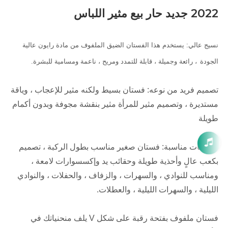
2022 جديد حار بيع مثير اللباس
نسيج عالي: يستخدم هذا الفستان الضيق الملفوف من مادة رايون عالية
الجودة
، رائعة وجميلة ، قابلة للتمدد ومريح ، ناعمة ومسامية للبشرة.
تصميم فريد من نوعه: فستان بسيط ولكنه مثير للإعجاب ، وياقة
مستديرة ، وتصميم مثير للمرأة مثير بنقشة مجوفة وبدون أكمام
طويلة
مناسبات مناسبة: فستان صغير مناسب بطول الركبة ، تصميم
بكعب عالٍ وأحذية طويلة وحقائب يد وإكسسوارات لامعة ،
ومناسب للنوادي ، والسهرات ، والزفاف ، والحفلات ، والنوادي
الليلية ، والسهرات الليلية ، والعطلات.
فستان ملفوف بفتحة رقبة على شكل V يلف منحنياتك في