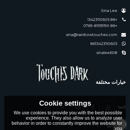
Sina Lee
+86 13423110605
+86 0769-81519190
sina@rainbowtouches.com
8613423110605
sinalee608
خيارات مختلفة
Cookie settings
تابعنا:
We use cookies to provide you with the best possible
experience. They also allow us to analyze user
behavior in order to constantly improve the website for
لغة:
العربية
you.