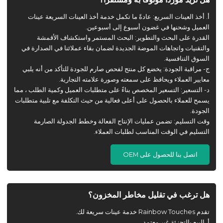
أ. أخذ العينات السريع: عادةً ما تكمل خدمة أخذ العينات السريعة عينات
العميل وشحنها في غضون أسبوع إلى أسبوعين.
القدرة على البحث والتطوير: البحث المستمر واستكشاف الأقمشة
والتقنيات واتجاهات الموضة الجديدة لضمان بقاء عملائنا في الصدارة في
السوق التنافسية.
ج- مراقبة الجودة: يخضع كل منتج لفحص صارم للجودة للتأكد من أنه يلبي
معايير العملاء ويحافظ على سمعته وصورة علامته التجارية.
د- التسعير: التسعير المخصص بناءً على متطلبات العميل وكمية الطلب ، مما
يسمح للعملاء بالحصول على أعلى فعالية من حيث التكلفة مع تلبية متطلبات
الجودة.
وقت التسليم: تضمن عمليات الإنتاج الفعالة وخطط الجدولة الصارمة
التسليم في الوقت المناسب لطلبات العملاء.
اتصل بنا للحصول على OEM
هل ترغب في تقليل مخاطر المخزون؟
تقدم Rainbow Touches خدمة عينات سريعة لك.
أ. البيع بالتجزئة غير معتمد.