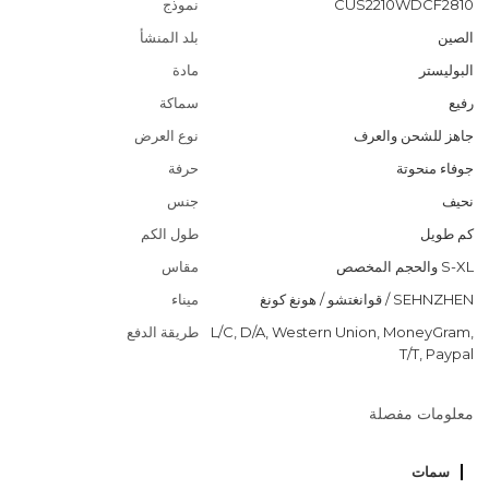
CUS2210WDCF2810
نموذج
الصين
بلد المنشأ
البوليستر
مادة
رفيع
سماكة
جاهز للشحن والعرف
نوع العرض
جوفاء منحوتة
حرفة
نحيف
جنس
كم طويل
طول الكم
S-XL والحجم المخصص
مقاس
SEHNZHEN / قوانغتشو / هونغ كونغ
ميناء
L/C, D/A, Western Union, MoneyGram,
طريقة الدفع
T/T, Paypal
معلومات مفصلة
سمات