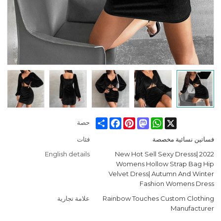
Facebook
Share
Pinterest
Mastodon
WhatsApp
X
حصة
فساتين نسائية مخصصة
فئات
English details
2022 New Hot Sell Sexy Dresss|
Womens Hollow Strap Bag Hip
Velvet Dress| Autumn And Winter
Fashion Womens Dress
Rainbow Touches Custom Clothing
علامة تجارية
Manufacturer