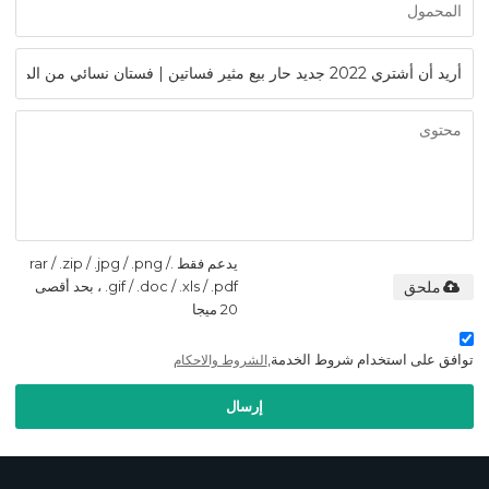
يدعم فقط .rar / .zip / .jpg / .png /
ملحق
.gif / .doc / .xls / .pdf ، بحد أقصى
20 ميجا
توافق على استخدام شروط الخدمة,
الشروط والاحكام
إرسال