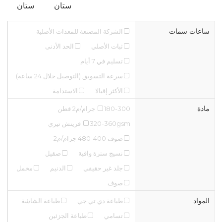
ستان
ستان
ساعات سمات
الشركة المصنعة للمعدات الأصلية
ثبات الأصلي
الحد الأدنى
تسليم في 7 أيام
سرعة التسويق (التوصيل خلال 24 ساعة)
الأكثر إقبالا
الاستدامة
مادة
180-300 جرام/م2 قطن
320-360gsm فرينش تيري
صوف 400-480 جرام/م2
نسيج سترة واقية
صقيل
جلد غير حقيقي
الدنيم
مخمل
صوف
المواد
طباعة دي تي جي
طباعة الشاشة
تسامي
طباعة الجزئين