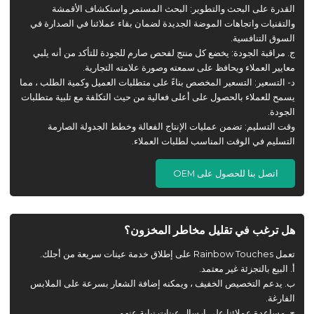
القدرة على البحث والتطوير: البحث المستمر واستكشاف الأقمشة
والتقنيات واتجاهات الموضة الجديدة لضمان بقاء عملائنا في الصدارة في
السوق التنافسية.
ج. مراقبة الجودة: يخضع كل منتج لفحص صارم للجودة للتأكد من أنه يلبي
معايير العملاء ويحافظ على سمعته وصورة علامته التجارية.
د- التسعير: التسعير المخصص بناءً على متطلبات العميل وكمية الطلب ، مما
يسمح للعملاء بالحصول على أعلى فعالية من حيث التكلفة مع تلبية متطلبات
الجودة.
وقت التسليم: تضمن عمليات الإنتاج الفعالة وخطط الجدولة الصارمة
التسليم في الوقت المناسب لطلبات العملاء.
اتصل بنا للحصول على OEM
هل ترغب في تقليل مخاطر المخزون؟
تعمل Rainbow Touches على إطلاق خدمة عينات سريعة من أجلك.
أ. البيع بالتجزئة غير معتمد.
ب. يدعم التخصيص الخفيف ، ويمكنه إضافة الشعار بسرعة على الملابس
الفارغة.
ج. مساعدة عملائنا على إرسال عينات نيابة عنهم.