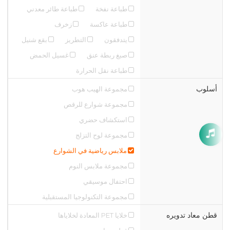
طباعة نفخة
طباعة طائر معدني
طباعة عاكسة
زخرف
يتدفقون
التطريز
بقع شنيل
صبغ ربطة عنق
غسيل الحمض
طباعة نقل الحرارة
أسلوب
مجموعة الهيب هوب
مجموعة شوارع للرقص
استكشاف حضري
مجموعة لوح التزلج
ملابس رياضية في الشوارع
مجموعة ملابس النوم
احتفال موسيقي
مجموعة التكنولوجيا المستقبلية
قطن معاد تدويره
خلايا PET المعادة لخلاياها