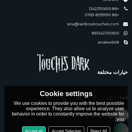
+86 13423110605
+86 0769-81519190
sina@rainbowtouches.com
8613423110605
sinalee608
خيارات مختلفة
Cookie settings
تابعنا:
We use cookies to provide you with the best possible
experience. They also allow us to analyze user
behavior in order to constantly improve the website for
لغة:
العربية
you.
Accept all
Accept Selection
Reject All